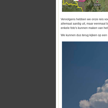
Vervolgens hebben we onze reis voor
allemaal aardig uit, maar eenmaal b
enkele foto's kunnen maken van het
We kunnen dus terug kijken op een 