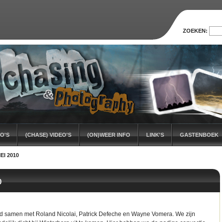
ZOEKEN:
O'S
(CHASE) VIDEO'S
(ON)WEER INFO
LINK'S
GASTENBOEK
I 2010
0
pad samen met Roland Nicolai, Patrick Defeche en Wayne Vomera. We zijn