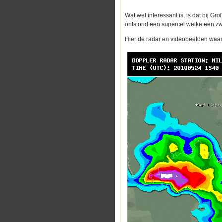
Wat wel interessant is, is dat bij G
ontstond een supercel welke een zw
Hier de radar en videobeelden waar 