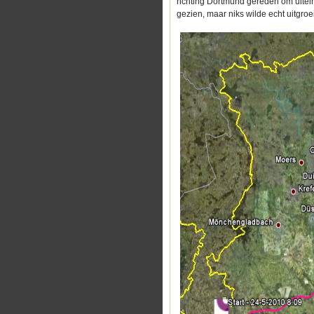
richting Dortmund gereden om uitein
gezien, maar niks wilde echt uitgroe