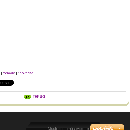
l
|
tornado
|
hookecho
TERUG
Maak een gratis website