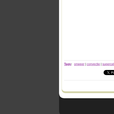
Tags
:
onweer
|
convectie
|
superce