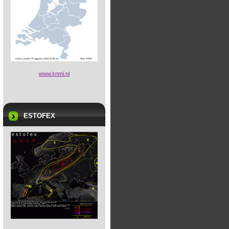
www.knmi.nl
ESTOFEX