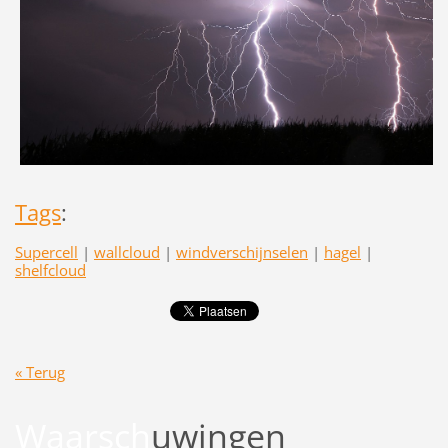
Tags
:
Supercell
|
wallcloud
|
windverschijnselen
|
hagel
|
shelfcloud
« Terug
Waarsch
uwingen